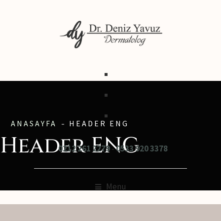
ANASAYFA
HEADER ENG
Header ENG
0212 261 2279
-
0533 920 3378
Menu